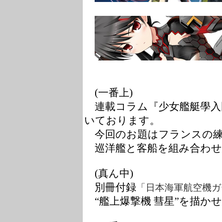
(一番上)
連載コラム『少女艦艇學入
いております。
今回のお題はフランスの練
巡洋艦と客船を組み合わせ
(真ん中)
別冊付録
「日本海軍航空機ガ
“艦上爆撃機 彗星”を描か