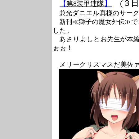
】
(３日目
【
第8装甲連隊
兼光ダニエル真様のサーク
新刊≪獅子の魔女外伝≫で
した。
あさりよしとお先生が本編
ぉぉ！
メリークリスマスだ美佐