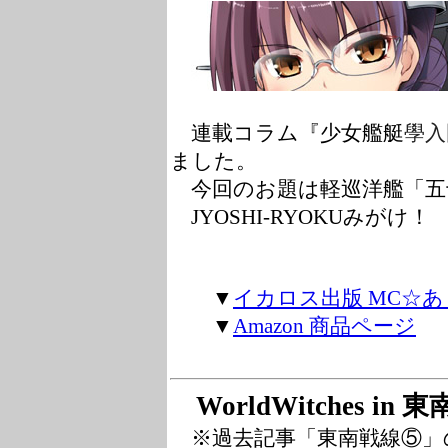
學入
連載コラム『少女艦艇
ました。
今回のお題は軽巡洋艦「五
JYOSHI-RYOKUみがけ！
▼
イカロス出版 MC☆
▼
Amazon 商品ページ
WorldWitches in
※過去記事「東南戦線⑤」