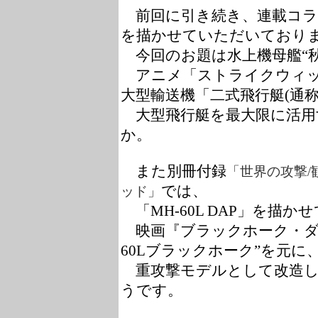
前回に引き続き、連載コラ
を描かせていただいており
今回のお題は水上機母艦“秋
アニメ「ストライクウィッ
大型輸送機「二式飛行艇(通称
大型飛行艇を最大限に活用
か。
また別冊付録
「世界の攻撃/
では、
ッド」
「MH-60L DAP」を描
映画『ブラックホーク・ダ
60Lブラックホーク”を元に
重攻撃モデルとして改造したの
うです。