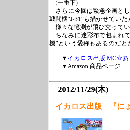
(一番下)
さらに今回は緊急企画とし
戦闘機“J-31”も描かせてい
様々な憶測が飛び交ってい
ちなみに迷彩布で包まれて
機”
という愛称もあるのだと
▼
イカロス出版 MC☆
▼
Amazon 商品ページ
2012/11/29(木)
イカロス出版 『にょ