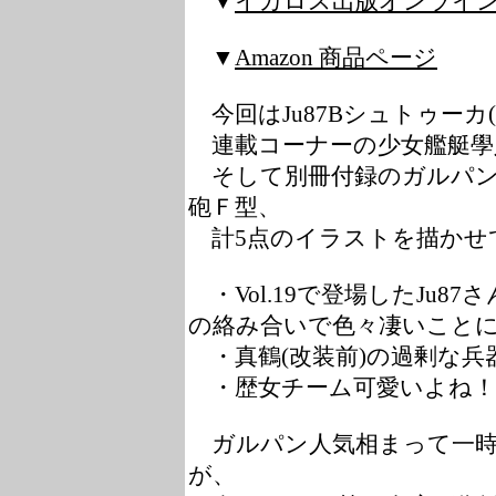
▼
イカロス出版オンライン
▼
Amazon 商品ページ
今回はJu87Bシュトゥーカ
連載コーナーの少女艦艇學
そして別冊付録のガルパン
砲Ｆ型、
計5点のイラストを描かせ
・Vol.19で登場したJu87
の絡み合いで色々凄いこと
・真鶴(改装前)の過剰な兵
・歴女チーム可愛いよね！
ガルパン人気相まって一時
が、