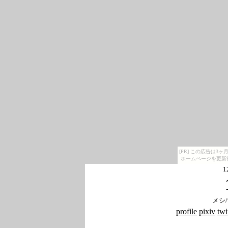
[PR] この広告は
ホームページを更新
1
メシ
profile
pixiv
twi