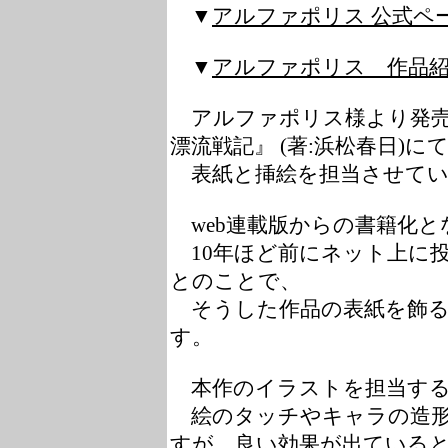
▼
アルファポリス 公式ペ
▼
アルファポリス 作品
アルファポリス様より発売
漂流戦記』 (著:浜松春日)に
表紙と挿絵を担当させてい
web連載版からの書籍化と
10年ほど前にネット上に
とのことで、
そうした作品の表紙を飾る
す。
本作のイラストを担当する
絵のタッチやキャラの造形
すが、良い効果が出ている