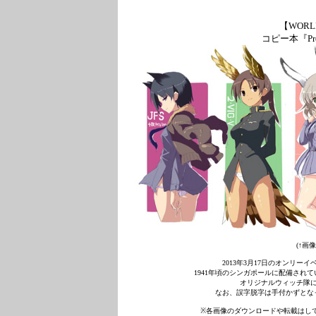
【WORL
コピー本『Prev
(↑画
2013年3月17日のオンリー
1941年頃のシンガポールに配備され
オリジナルウィッチ隊
なお、誤字脱字は手付かずとな
※各画像のダウンロードや転載はし